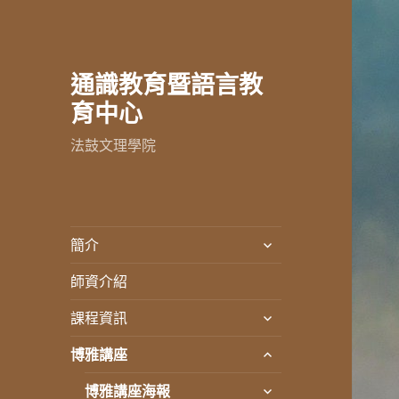
通識教育暨語言教
育中心
法鼓文理學院
展
簡介
開
師資介紹
子
選
展
課程資訊
單
開
展
博雅講座
子
開
選
展
博雅講座海報
子