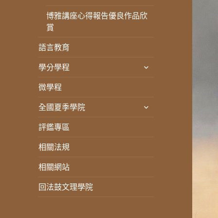
單
開
選
博雅講座心得報告優良作品欣
子
單
賞
選
單
語言教育
展
學分學程
開
微學程
子
選
展
全國夏季學院
單
開
評鑑專區
子
選
相關法規
單
相關網站
回法鼓文理學院