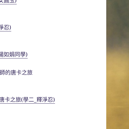
女圓玉)
淨忍)
陽如娟同學)
師的唐卡之旅
唐卡之旅(學二_釋淨忍)