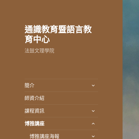
通識教育暨語言教
育中心
法鼓文理學院
展
簡介
開
師資介紹
子
選
展
課程資訊
單
開
展
博雅講座
子
開
選
展
博雅講座海報
子