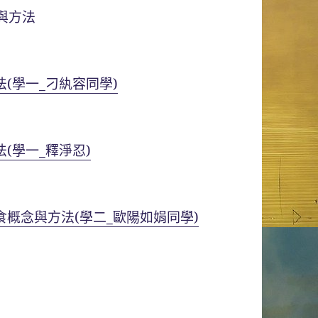
與方法
(學一_刁紈容同學)
(學一_釋淨忍)
食概念與方法(學二_歐陽如娟同學)