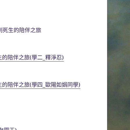
到死生的陪伴之旅
生的陪伴之旅(學二_釋淨忍)
生的陪伴之旅(學四_歐陽如娟同學)