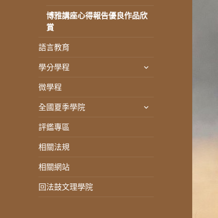
單
開
選
博雅講座心得報告優良作品欣
子
單
賞
選
單
語言教育
展
學分學程
開
微學程
子
選
展
全國夏季學院
單
開
評鑑專區
子
選
相關法規
單
相關網站
回法鼓文理學院